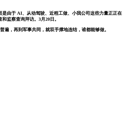
是由于 AI、从动驾驶、近程工做、小我公司这些力量正正在
和监察查询拜访。3月20日。
普遍，再到军事共同，就双手撑地连结，谁都能够做。