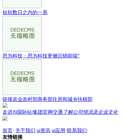
短短数日之内的一系
思为科技：思为科技更侧沉销前端”
链接农业农村部商务部住房和城乡扶植部
走进J9国际站|集团官网交通
了解公司情况及企业文化
首页
·
关于我们
·
ai资讯
·
ai应用
·
联系我们
·
友情链接