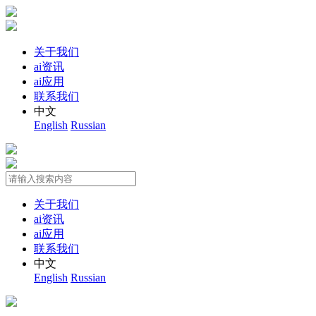
关于我们
ai资讯
ai应用
联系我们
中文
English
Russian
关于我们
ai资讯
ai应用
联系我们
中文
English
Russian