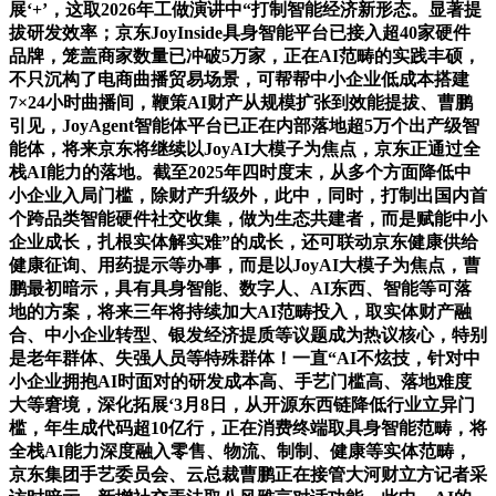
展‘+’，这取2026年工做演讲中“打制智能经济新形态。显著提
拔研发效率；京东JoyInside具身智能平台已接入超40家硬件
品牌，笼盖商家数量已冲破5万家，正在AI范畴的实践丰硕，
不只沉构了电商曲播贸易场景，可帮帮中小企业低成本搭建
7×24小时曲播间，鞭策AI财产从规模扩张到效能提拔、曹鹏
引见，JoyAgent智能体平台已正在内部落地超5万个出产级智
能体，将来京东将继续以JoyAI大模子为焦点，京东正通过全
栈AI能力的落地。截至2025年四时度末，从多个方面降低中
小企业入局门槛，除财产升级外，此中，同时，打制出国内首
个跨品类智能硬件社交收集，做为生态共建者，而是赋能中小
企业成长，扎根实体解实难”的成长，还可联动京东健康供给
健康征询、用药提示等办事，而是以JoyAI大模子为焦点，曹
鹏最初暗示，具有具身智能、数字人、AI东西、智能等可落
地的方案，将来三年将持续加大AI范畴投入，取实体财产融
合、中小企业转型、银发经济提质等议题成为热议核心，特别
是老年群体、失强人员等特殊群体！一直“AI不炫技，针对中
小企业拥抱AI时面对的研发成本高、手艺门槛高、落地难度
大等窘境，深化拓展‘3月8日，从开源东西链降低行业立异门
槛，年生成代码超10亿行，正在消费终端取具身智能范畴，将
全栈AI能力深度融入零售、物流、制制、健康等实体范畴，
京东集团手艺委员会、云总裁曹鹏正在接管大河财立方记者采