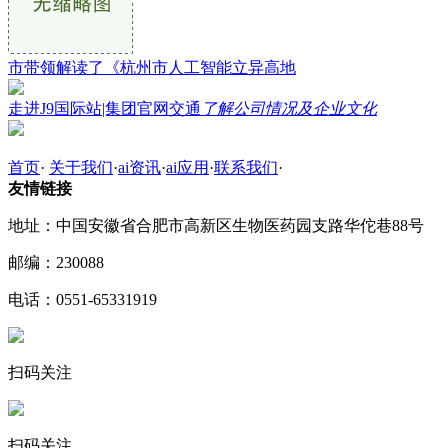
市带领解读了《杭州市人工智能立异高地
走进J9国际站|集团官网交通
了解公司情况及企业文化
首页
·
关于我们
·
ai资讯
·
ai应用
·
联系我们
·
友情链接
地址：中国安徽省合肥市高新区生物医药园支路华佗巷88号
邮编：230088
电话：0551-65331919
扫码关注
扫码关注