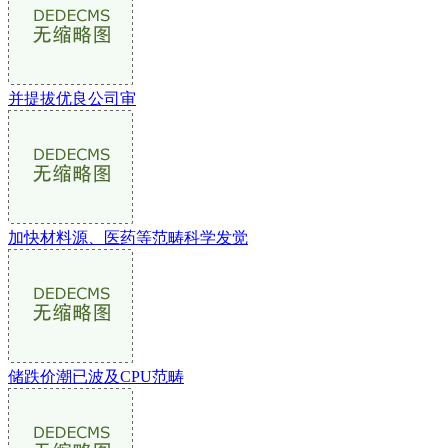
并提拔优良公司审
加快材料源、医药等范畴科学发觉
储跌价潮已波及CPU范畴