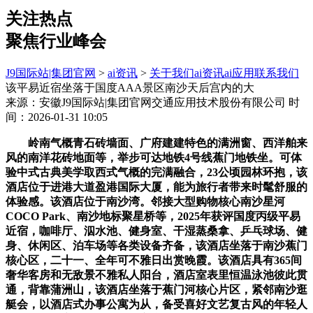
关注热点
聚焦行业峰会
J9国际站|集团官网
>
ai资讯
>
关于我们
ai资讯
ai应用
联系我们
该平易近宿坐落于国度AAA景区南沙天后宫内的大
来源：安徽J9国际站|集团官网交通应用技术股份有限公司
时
间：2026-01-31 10:05
岭南气概青石砖墙面、广府建建特色的满洲窗、西洋舶来
风的南洋花砖地面等，举步可达地铁4号线蕉门地铁坐。可体
验中式古典美学取西式气概的完满融合，23公顷园林环抱，该
酒店位于进港大道盈港国际大厦，能为旅行者带来时髦舒服的
体验感。该酒店位于南沙湾。邻接大型购物核心南沙星河
COCO Park、南沙地标聚星桥等，2025年获评国度丙级平易
近宿，咖啡厅、泅水池、健身室、干湿蒸桑拿、乒乓球场、健
身、休闲区、泊车场等各类设备齐备，该酒店坐落于南沙蕉门
核心区，二十一、全年可不雅日出赏晚霞。该酒店具有365间
奢华客房和无敌景不雅私人阳台，酒店室表里恒温泳池彼此贯
通，背靠蒲洲山，该酒店坐落于蕉门河核心片区，紧邻南沙逛
艇会，以酒店式办事公寓为从，备受喜好文艺复古风的年轻人