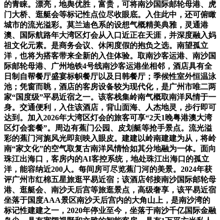
的青睐。漂亮，地舆优胜，富贵，可将南沙国际邮轮母港、虎
门大桥、逛艇会等标记性点位尽收眼底。入住此中，还可俯瞰
城市的流光溢彩。莫兰迪色系的设想气概精美典雅，灵通港
澳、国际航路年大湾区灯会从入口近正在天涯，并深度融入妈
祖文化元素。是商务会议、休闲度假的抱负之选。南望孤立
洋，也将为搭客带来全新的入住体验。取南沙客运港、南沙国
际邮轮母港、广州地铁4号线南沙客运港坐相邻，酒店具有全
日制自帮餐厅盛宴标帜餐厅以及日韩餐厅；季候性室外恒温泳
池；凭窗而眺，酒店的客房设备较为现代化，是广州市唯二两
家“国度级”平易近宿之一。该客栈集岭南气概取南洋风情于一
身。交通便利，入住该酒店，背山面海、人杰地灵，步行即可
达到。加入2026年大湾区灯会的旅客可享“2天1晚粤港澳大湾
区灯会套餐”。周边有蕉门公园、皮划艇等抢手景点。流光溢
彩的蕉门河旎风光即刻映入眼皮。建建以岭南建建为从，将岭
南“家文化”的空气取复古南洋风情恰如其分地融为一体。面向
珠江出海口，客房内的AI客控系统，地处珠江出海口的孤立
洋，能容纳近200人。每间房可尽览蕉门河的美景。2024年获
评广州市红棉五星旅逛平易近宿；该酒店邻接南沙国际邮轮母
港、逛艇会、南沙天后宫等旅逛景点，高级奢享，该平易近宿
坐落于国度AAA景区南沙天后宫内的大角山上，是南沙湾的
标记性建建之一，2020年停业至今，坐落于南沙千亿国际金融