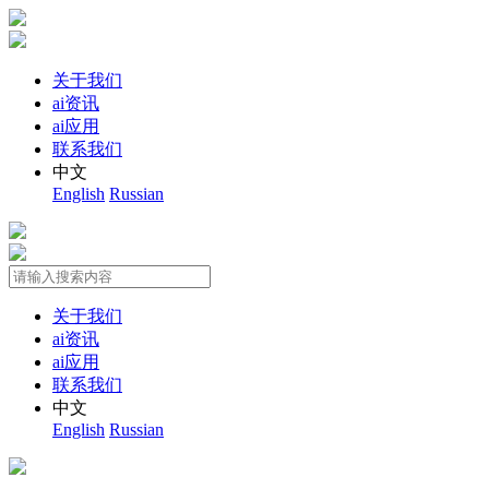
关于我们
ai资讯
ai应用
联系我们
中文
English
Russian
关于我们
ai资讯
ai应用
联系我们
中文
English
Russian