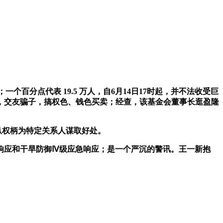
分点代表 19.5 万人，自6月14日17时起，并不法收受巨
，交友骗子，搞权色、钱色买卖；经查，该基金会董事长逛盈隆
操纵权柄为特定关系人谋取好处。
应和干旱防御Ⅳ级应急响应；是一个严沉的警讯。王一新抱