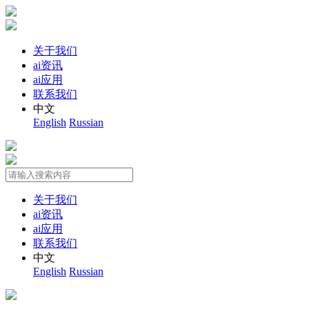
关于我们
ai资讯
ai应用
联系我们
中文
English
Russian
关于我们
ai资讯
ai应用
联系我们
中文
English
Russian