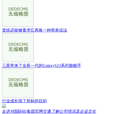
笼统还能够要求它再换一种简单说法
三星带来了全新一代的GalaxyS23系列旗舰手
行业成长指了然标的目的
走进J9国际站|集团官网交通
了解公司情况及企业文化