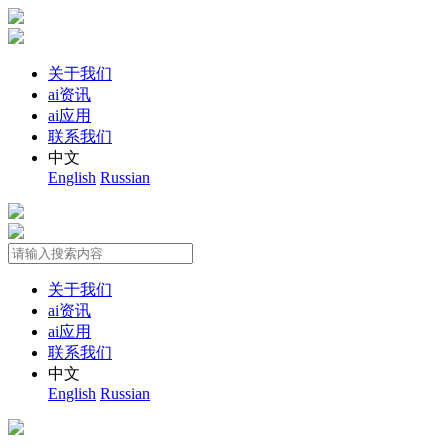
关于我们
ai资讯
ai应用
联系我们
中文
English
Russian
关于我们
ai资讯
ai应用
联系我们
中文
English
Russian