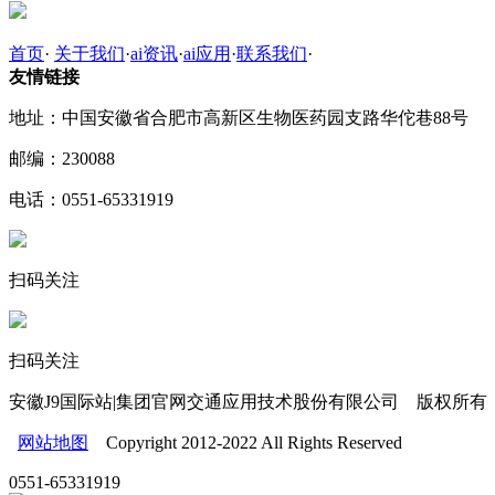
首页
·
关于我们
·
ai资讯
·
ai应用
·
联系我们
·
友情链接
地址：中国安徽省合肥市高新区生物医药园支路华佗巷88号
邮编：230088
电话：0551-65331919
扫码关注
扫码关注
安徽J9国际站|集团官网交通应用技术股份有限公司 版权所有
网站地图
Copyright 2012-2022 All Rights Reserved
0551-65331919