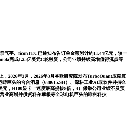
宇。ficonTEC已通知布告订单金额累计约11.44亿元，较一
nola完成1.25亿美元C轮融资，公司业绩持续高增值得沉点等
年3月，2026年3月谷歌研究院发布TurboQuant压缩算
巨头的合合消息（688615.SH）、深耕工业AI取软件并持久
亿美元，H100显卡上速度最高提拔8倍，4）保举公司业绩不及预
心新能源营业高增并供货科尔摩根等全球电机巨头的唯科科技