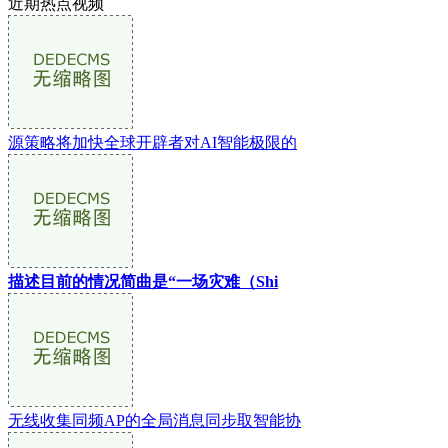
近期热点视频
源策略将加快全球开辟者对AI智能极限的
描述目前的情况简曲是“一场灾难（Shi
无线收集同频AP的全局消息同步取智能协