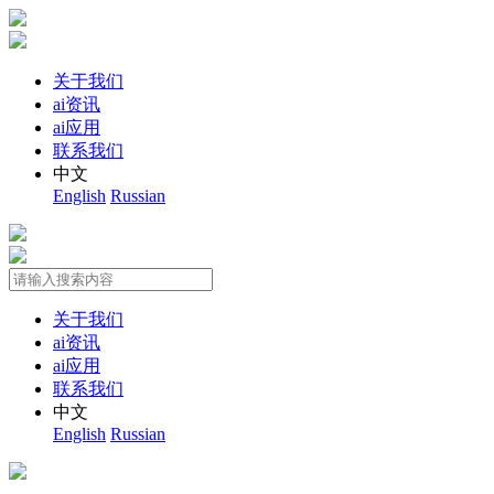
关于我们
ai资讯
ai应用
联系我们
中文
English
Russian
关于我们
ai资讯
ai应用
联系我们
中文
English
Russian