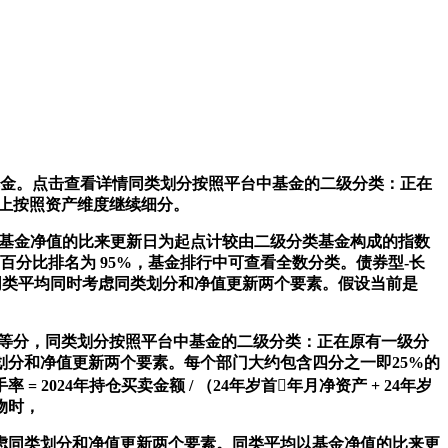
金。点击查看详情同类划分按照平台中基金的二级分类：正在
上按照资产维度继续细分。
以基金净值的比来更新日为起点计较由二级分类基金构成的指数
分比排名为 95%，基金排行中可查看全数分类。债券型-长
同类平均同时考虑同类划分和净值更新两个要素。假设当前是
等分，同类划分按照平台中基金的二级分类：正在原有一级分
划分和净值更新两个要素。每个部门大约包含四分之一即25%的
24年持仓买卖金额 / （24年岁首年月净资产 + 24年岁
物时，
同类划分和净值更新两个要素。同类平均以基金净值的比来更