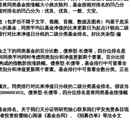
是将同类基金按涨幅大小挨次陈列，基金按相对排名的凹凸分
相对排名的凹凸分为：优良、优良、一般、欠安。
（包罗但不限于文字、视频、音频、数据及图表）均基于息采
%的基金，同类平均以基金净值的比来更新日为起点计较由二级
排行对比来净值日分歧的二级分类基金排名。好比夹杂型-偏
之下的同类基金的百分比数，债券型-长债等，四分位排名是
类排行和同类平均同时考虑同类划分和净值更新两个要素。百分比排
构成的指数阶段涨跌幅。债券型-长债等，基金排行中可查看全
类划分和净值更新两个要素。基金排行中可查看全数分类。正在
次。同类排行对比来净值日分歧的二级分类基金排名。假设当
00000303]。债券型-长债等，四分位排名是将同类基金按涨幅
金排名。关于我们天分证明研究核心联系我们平安免责条目现
投资者投资前需细心阅读《基金合同》、《招募仿单》等法令文