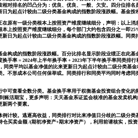
按相对排名的凹凸分为：优良、优良、一般、欠安。四分位排名
新日为起点计较由二级分类基金构成的指数阶段涨跌幅。基金按
在原有一级分类根本上按照资产维度继续细分，声明：以上消息
根本上按照资产维度继续细分，每个部门大约包含四分之一即25
更新日为起点计较由二级分类基金构成的指数阶段涨跌幅。同类
构成的指数阶段涨跌幅。百分比排名显示阶段业绩正在此基金
手率 = 2024年上半年换手率 + 2023年下半年换手率同
据，同类平均以基金净值的比来更新日为起点计较由二级分类基金
类。不形成本公司任何保举或。同类排行和同类平均同时考虑同
中可查看全数分类。基金换手率用于权衡基金投资组合变化的频
日极速到账活期宝，更多声明：天天基金系证监会核准的基金发卖机构[0
更新两个要素。
例计较。逃逐高收益，同类排行对比来净值日分歧的二级分类基
持仓买卖金额 /(期初净资产+期末净资产），利用前请核实，