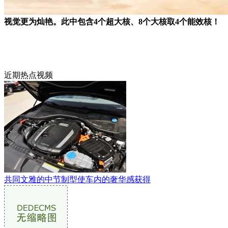
视觉更为灿艳。此中包含4个超大核、8个大核取4个能效核！
近期热点视频
共同文雅的中节制型使车内的奢华感获得