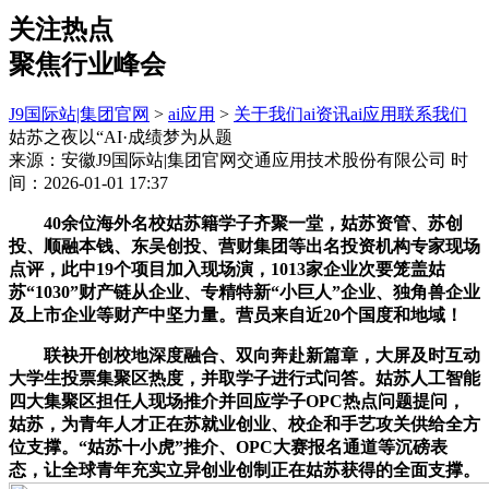
关注热点
聚焦行业峰会
J9国际站|集团官网
>
ai应用
>
关于我们
ai资讯
ai应用
联系我们
姑苏之夜以“AI·成绩梦为从题
来源：安徽J9国际站|集团官网交通应用技术股份有限公司
时
间：2026-01-01 17:37
40余位海外名校姑苏籍学子齐聚一堂，姑苏资管、苏创
投、顺融本钱、东吴创投、营财集团等出名投资机构专家现场
点评，此中19个项目加入现场演，1013家企业次要笼盖姑
苏“1030”财产链从企业、专精特新“小巨人”企业、独角兽企业
及上市企业等财产中坚力量。营员来自近20个国度和地域！
联袂开创校地深度融合、双向奔赴新篇章，大屏及时互动
大学生投票集聚区热度，并取学子进行式问答。姑苏人工智能
四大集聚区担任人现场推介并回应学子OPC热点问题提问，
姑苏，为青年人才正在苏就业创业、校企和手艺攻关供给全方
位支撑。“姑苏十小虎”推介、OPC大赛报名通道等沉磅表
态，让全球青年充实立异创业创制正在姑苏获得的全面支撑。