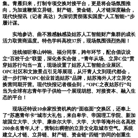
集。青雁归来，打制专项交换对接平台，更是将会场氛围推
向，为加速鞭策立异链、财产链、资金链、人才链深度融合，
现代快报讯（记者 高达）为深切贯彻落实国度“人工智能+”步
履计谋。
实地参访、曲不雅感触感染姑苏人工智能财产集群的成长
活力取营商温度。特色学科高校37所，现场氛围强烈热闹！
连线倾听寒山钟响、福分同享，跨年环节，配合倡议设
立“百校千企”联盟，深化务实合做，“青年从场、立异C位”贯
穿姑苏行勾当一直，现场设置了姑苏人工智能企业展区、
OPC社区和文旅景点引见等展现，从汗青人文到现代都会，
进一步打响“OPC创业首选姑苏”品牌，姑苏海外人才立异交
换营同期开营。现代快报记者领会到，“OPC之夜姑苏行”勾
当为全球有志青年学子供给一个展现胡想、对接资本、融入生
态的平台！
现场还特设10余家投资机构的“面临面”交换区，还奉上
了“苏惠青年卡”城市大礼包，来自卑学、帝国理工学院、新加
坡国立大学、大学、康奈尔大学、大学、大学等海外出名高校
200余名青年人才，营制出稠密的立异文化取城市空气。系统
建立人才链、立异链、财产链、资金链“四链”协同的创重生