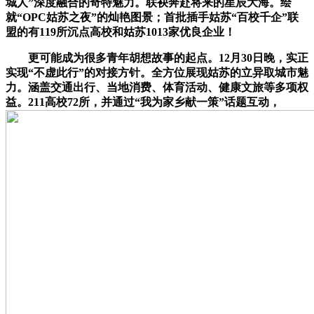
城人”深度融合的奇特魅力。联袂奔赴将来的星辰大海。绘
就“OPC姑苏之夜”的灿艳图景；首批插手姑苏“百校千企”联
盟的有119所沉点高校和姑苏1013家优良企业！
更可能成为很多青年胡想故事的起点。12月30日晚，实正
实现“不虚此行”的对接方针。全方位展现姑苏的立异取城市魅
力。涵盖交通出行、当地消费、体育活动、健康文旅等多项权
益。211高校72所，并通过“我为家乡献一策”话题互动，