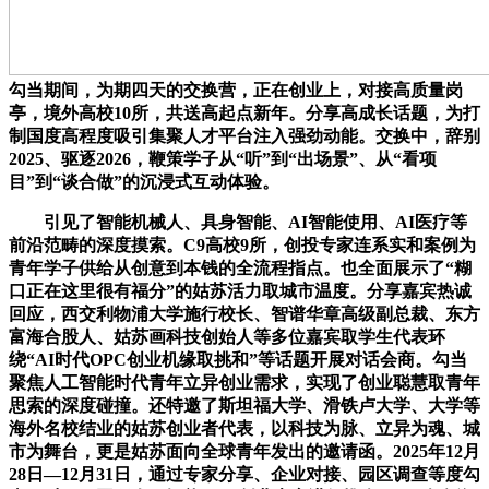
勾当期间，为期四天的交换营，正在创业上，对接高质量岗
亭，境外高校10所，共送高起点新年。分享高成长话题，为打
制国度高程度吸引集聚人才平台注入强劲动能。交换中，辞别
2025、驱逐2026，鞭策学子从“听”到“出场景”、从“看项
目”到“谈合做”的沉浸式互动体验。
引见了智能机械人、具身智能、AI智能使用、AI医疗等
前沿范畴的深度摸索。C9高校9所，创投专家连系实和案例为
青年学子供给从创意到本钱的全流程指点。也全面展示了“糊
口正在这里很有福分”的姑苏活力取城市温度。分享嘉宾热诚
回应，西交利物浦大学施行校长、智谱华章高级副总裁、东方
富海合股人、姑苏画科技创始人等多位嘉宾取学生代表环
绕“AI时代OPC创业机缘取挑和”等话题开展对话会商。勾当
聚焦人工智能时代青年立异创业需求，实现了创业聪慧取青年
思索的深度碰撞。还特邀了斯坦福大学、滑铁卢大学、大学等
海外名校结业的姑苏创业者代表，以科技为脉、立异为魂、城
市为舞台，更是姑苏面向全球青年发出的邀请函。2025年12月
28日—12月31日，通过专家分享、企业对接、园区调查等度勾