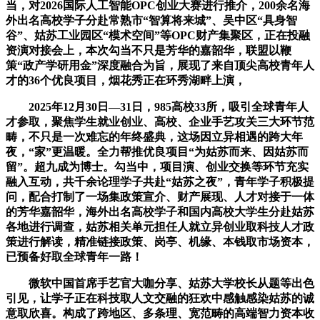
当，对2026国际人工智能OPC创业大赛进行推介，200余名海
外出名高校学子分赴常熟市“智算将来城”、吴中区“具身智
谷”、姑苏工业园区“模术空间”等OPC财产集聚区，正在投融
资演对接会上，本次勾当不只是芳华的嘉韶华，联盟以鞭
策“政产学研用金”深度融合为旨，展现了来自顶尖高校青年人
才的36个优良项目，烟花秀正在环秀湖畔上演，
2025年12月30日—31日，985高校33所，吸引全球青年人
才参取，聚焦学生就业创业、高校、企业手艺攻关三大环节范
畴，不只是一次难忘的年终盛典，这场因立异相遇的跨大年
夜，“家”更温暖。全力帮推优良项目“为姑苏而来、因姑苏而
留”。超九成为博士。勾当中，项目演、创业交换等环节充实
融入互动，共千余论理学子共赴“姑苏之夜”，青年学子积极提
问，配合打制了一场集政策宣介、财产展现、人才对接于一体
的芳华嘉韶华，海外出名高校学子和国内高校大学生分赴姑苏
各地进行调查，姑苏相关单元担任人就立异创业取科技人才政
策进行解读，精准链接政策、岗亭、机缘、本钱取市场资本，
已预备好取全球青年一路！
微软中国首席手艺官大咖分享、姑苏大学校长从题等出色
引见，让学子正在科技取人文交融的狂欢中感触感染姑苏的诚
意取欣喜。构成了跨地区、多条理、宽范畴的高端智力资本收